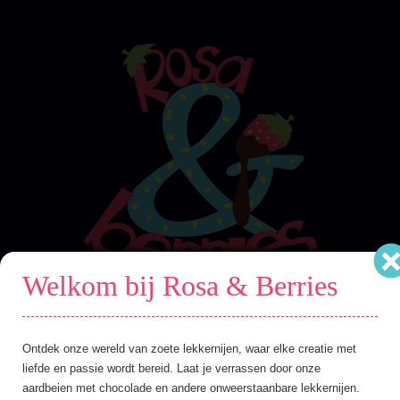
Close
Welkom bij Rosa & Berries
Home
Ontdek onze wereld van zoete lekkernijen, waar elke creatie met
Over Ons
liefde en passie wordt bereid. Laat je verrassen door onze
Producten
aardbeien met chocolade en andere onweerstaanbare lekkernijen.
Kalender