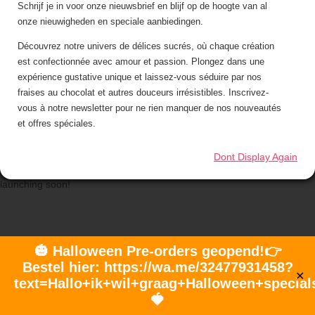
Schrijf je in voor onze nieuwsbrief en blijf op de hoogte van al
Gallerij
onze nieuwigheden en speciale aanbiedingen.
Contact
Découvrez notre univers de délices sucrés, où chaque création
Select Page
est confectionnée avec amour et passion. Plongez dans une
expérience gustative unique et laissez-vous séduire par nos
fraises au chocolat et autres douceurs irrésistibles. Inscrivez-
vous à notre newsletter pour ne rien manquer de nos nouveautés
et offres spéciales.
Great things are on the horizon
Dont Display Again
Something big is brewing! Our store is in the works and will be
launching soon!
🎃 Halloween Pre-orders geopend!👉
Bestel hier: https://wa.me/32477931458?
✕
text=Hallo+ik+wil+graag+Halloween+special
🍓